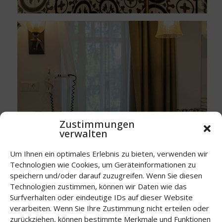
Zustimmungen
verwalten
Um Ihnen ein optimales Erlebnis zu bieten, verwenden wir
Technologien wie Cookies, um Geräteinformationen zu
Ausstattung
speichern und/oder darauf zuzugreifen. Wenn Sie diesen
Technologien zustimmen, können wir Daten wie das
Klimaanlage, Badewanne oder Dusche, Flachbildfernseher,
Surfverhalten oder eindeutige IDs auf dieser Website
kostenloses WiFi, Haartrockner, Handtücher.
verarbeiten. Wenn Sie Ihre Zustimmung nicht erteilen oder
zurückziehen, können bestimmte Merkmale und Funktionen