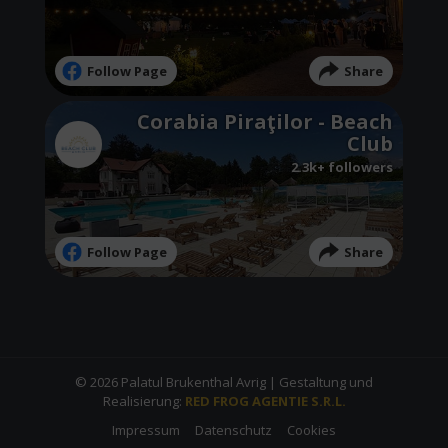
Follow Page
Share
Corabia Piraţilor - Beach
Club
2.3k+ followers
Follow Page
Share
© 2026 Palatul Brukenthal Avrig | Gestaltung und
Realisierung:
RED FROG AGENTIE S.R.L.
Impressum
Datenschutz
Cookies