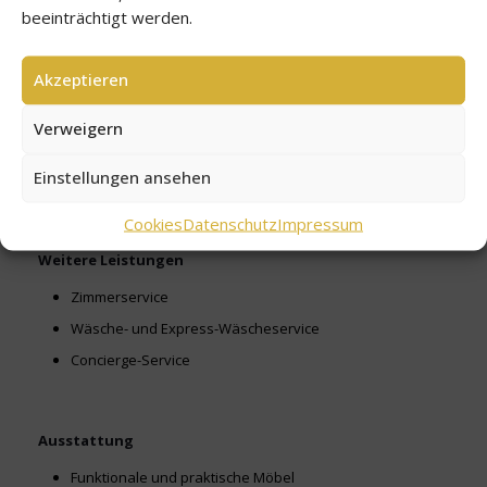
beeinträchtigt werden.
Informationen
Kinder unter 6 Jahren übernachten kostenlos in einem
Akzeptieren
Zimmer mit mindestens zwei Erwachsenen.
Kinder unter 6 Jahren erhalten kostenloses Frühstück.
Verweigern
Frühstück 60 RON pro Person
Einstellungen ansehen
Haustiere sind willkommen, Aufpreis von 60 RON pro Tag.
Cookies
Datenschutz
Impressum
Weitere Leistungen
Zimmerservice
Wäsche- und Express-Wäscheservice
Concierge-Service
Ausstattung
Funktionale und praktische Möbel